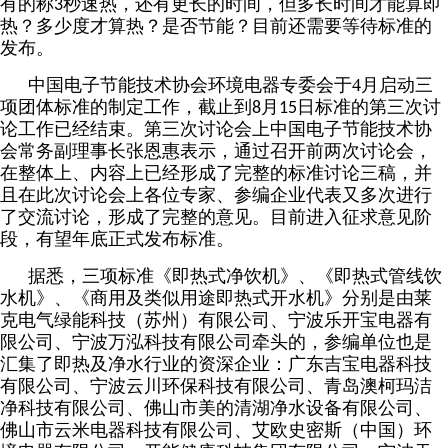
有的称
秒速热，还有更长的时间，但多长时间才能算即
3
热？多少度才算热？是否节能？目前还需要等待标准的
发布。
中国电子节能技术协会环境电器专委会于
4
月启动三
项团体标准的制定工作，截止到
月
日标准的第三次讨
8
15
论工作已经结束。第三次讨论会上中国电子节能技术协
会常务副理事长张恩惠表示，通过召开前两次讨论会，
在整体上、内容上已经形成了完整的标准讨论三稿，并
且在此次讨论会上各位专家、参编企业代表又多次进行
了交流讨论，形成了完整的意见。目前进入征求意见阶
段，有望年底正式发布标准。
据悉，三项标准《即热式净饮机》、《即热式管线饮
水机》、《商用及类似用途即热式开水机》分别是由莱
克电气绿能科技（苏州）有限公司、宁波乐开宝电器有
限公司、宁波万泓科技有限公司牵头的，参编单位也是
汇集了即热及净水行业的资深企业：广东吉宝电器科技
有限公司、宁波云川环保科技有限公司、青岛澳柯玛洁
净科技有限公司、佛山市美的清湖净水设备有限公司、
佛山市云米电器科技有限公司、艾欧史密斯（中国）环