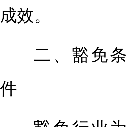
成效。
二、豁免条
件