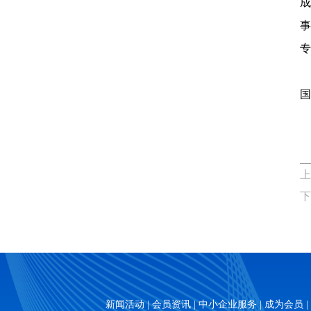
成
事
专
国
上
下
新闻活动
|
会员资讯
|
中小企业服务
|
成为会员
|