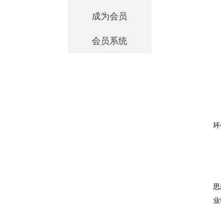
成为会员
会员系统
环
思
业