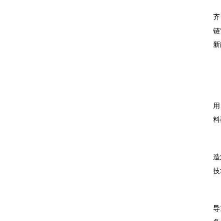
齐
链
新
用
料
造
技
导