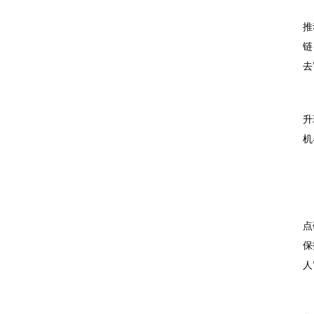
推
链
去
升
机
点
保
人